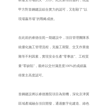
耕遷安市場的又一力作。此次新項目簽約，既是
甲方對首鋼建設綜合實力的認可，又彰顯了“以
現場贏市場”的戰略成效。
在此前的睿德佳苑一期建設中，項目管理團隊系
統優化施工管理流程，克服工期緊、交叉作業復
雜等不利因素，實現安全生產“零事故”、工程質
量“零缺陷”，最終以交付滿意度100%的成績贏
得業主高度認可。
首鋼建設將以睿德雅院項目為契機，深化京津冀
區域產城融合項目開發，通過數字化建造、綠色