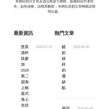
本網站部分文章及資訊來源于網絡，版權歸原作者所
有，如有侵權，請聯系刪除；本網站原創文章轉載請標
明出處。
最新資訊
熱門文章
慧眾
鍍
2026-07-29
2026-06-09
源科
鋁
技參
鎂
加
鋅
2026
的
第二
優
屆海
缺
上樁
點
基式
海上
光伏
用戶
2026-06-09