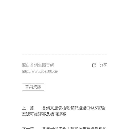
分享
源自首鋼集團官網
http://www.sos188.cn/
首鋼資訊
上一篇
首鋼京唐質檢監督部通過CNAS實驗
室認可復評審及擴項評審
下一篇
共襄光儲盛會！慧眾源科技邀您相聚