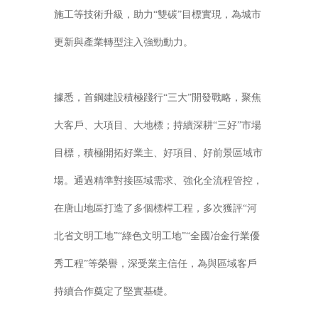
施工等技術升級，助力“雙碳”目標實現，為城市
更新與產業轉型注入強勁動力。
據悉，首鋼建設積極踐行“三大”開發戰略，聚焦
大客戶、大項目、大地標；持續深耕“三好”市場
目標，積極開拓好業主、好項目、好前景區域市
場。通過精準對接區域需求、強化全流程管控，
在唐山地區打造了多個標桿工程，多次獲評“河
北省文明工地”“綠色文明工地”“全國冶金行業優
秀工程”等榮譽，深受業主信任，為與區域客戶
持續合作奠定了堅實基礎。