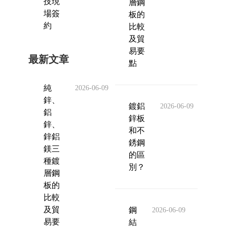
技現
層鋼
場簽
板的
約
比較
及貿
易要
最新文章
點
純
2026-06-09
鋅、
鍍鋁
2026-06-09
鋁
鋅板
鋅、
和不
鋅鋁
銹鋼
鎂三
的區
種鍍
別？
層鋼
板的
比較
及貿
鋼
2026-06-09
易要
結