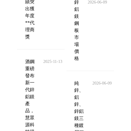
績突
鋅
2026-06-09
出獲
鋁
年度
鎂
**代
鋼
理商
板
獎
市
場
價
格
酒鋼
2025-11-13
重磅
發布
新一
純
2026-06-09
代鋅
鋅、
鋁鎂
鋁
產
鋅、
品，
鋅鋁
慧眾
鎂三
源科
種鍍