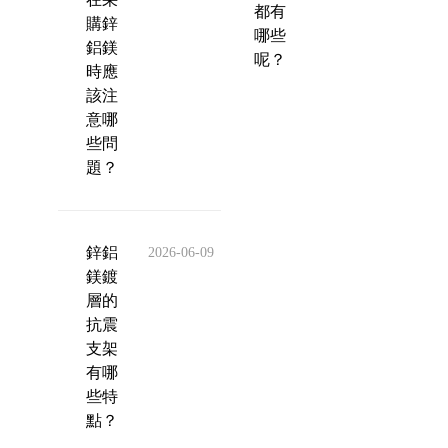
都有
購鋅
哪些
鋁鎂
呢？
時應
該注
意哪
些問
題？
鋅鋁
2026-06-09
鎂鍍
層的
抗震
支架
有哪
些特
點？