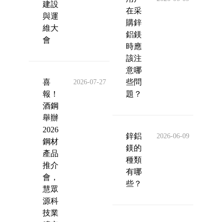
建設
在采
與運
購鋅
維大
鋁鎂
會
時應
該注
意哪
喜
些問
2026-07-27
報！
題？
酒鋼
舉辦
2026
鋅鋁
2026-06-09
鋼材
鎂的
產品
種類
推介
有哪
會，
些？
慧眾
源科
技業