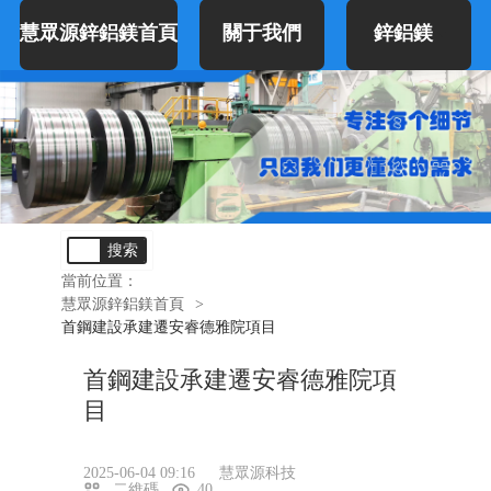
慧眾源鋅鋁鎂首頁
關于我們
鋅鋁鎂
搜索
當前位置：
慧眾源鋅鋁鎂首頁
>
首鋼建設承建遷安睿德雅院項目
首鋼建設承建遷安睿德雅院項
目
2025-06-04 09:16
慧眾源科技
二維碼
40