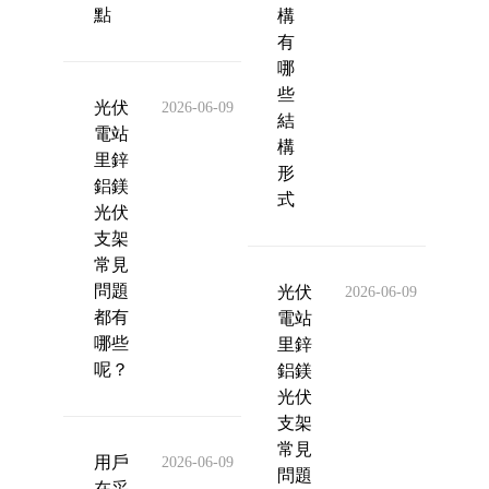
點
構
有
哪
些
光伏
2026-06-09
結
電站
構
里鋅
形
鋁鎂
式
光伏
支架
常見
問題
光伏
2026-06-09
都有
電站
哪些
里鋅
呢？
鋁鎂
光伏
支架
常見
用戶
2026-06-09
問題
在采