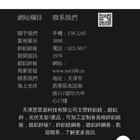
聯系我們
網站欄目
手機：
158 2245 
關于我們
3888
案例展示
電話：
022-5817 
鋅鋁鎂板 
1976
新聞資訊
網站：
鍍鋁鋅板 
www.sos188.cn
商家答疑
地址：天津市
聯系我們
西青區友誼南
海上光伏
路111號印力中
心17樓
天津慧眾源科技有限公司主營鋅鋁鎂，鍍鋁
鋅，光伏支架?產品，可加工定制各規格鋅鋁鎂
板，鍍鋁鋅板?，鋅鋁鎂鋼卷，鍍鋁鋅鋼卷，歡
迎聯系，了解更多資訊