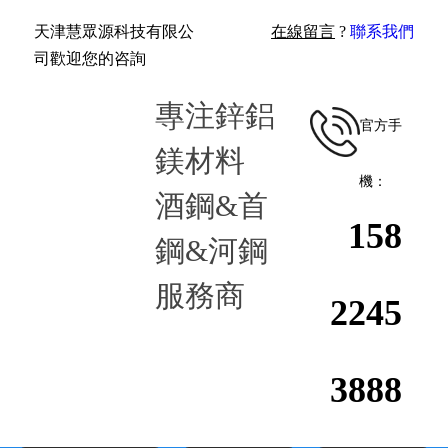
天津慧眾源科技有限公
在線留言
?
聯系我們
司歡迎您的咨詢
專注鋅鋁
官方手
鎂材料
機：
酒鋼&首
158
鋼&河鋼
服務商
2245
388
8